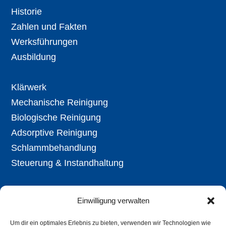
Historie
Zahlen und Fakten
Werksführungen
Ausbildung
Klärwerk
Mechanische Reinigung
Biologische Reinigung
Adsorptive Reinigung
Schlammbehandlung
Steuerung & Instandhaltung
Aktuell
Einwilligung verwalten
Ausschreibungen
Öffentl. Bekanntmachungen
Um dir ein optimales Erlebnis zu bieten, verwenden wir Technologien wie