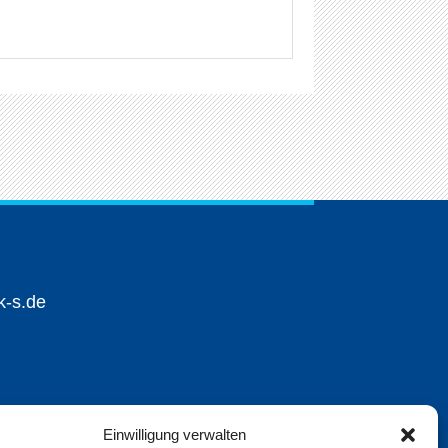
k-s.de
Einwilligung verwalten
en