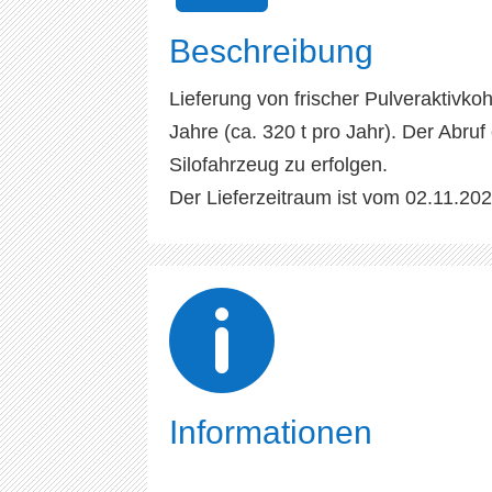
Beschreibung
Lieferung von frischer Pulveraktivkoh
Jahre (ca. 320 t pro Jahr). Der Abruf
Silofahrzeug zu erfolgen.
Der Lieferzeitraum ist vom 02.11.20

Informationen