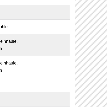
ohle
einhäule,
m
einhäule,
m