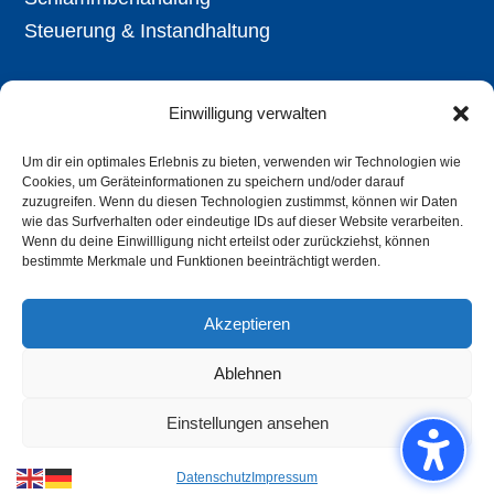
Steuerung & Instandhaltung
Aktuell
Einwilligung verwalten
Ausschreibungen
Öffentl. Bekanntmachungen
Um dir ein optimales Erlebnis zu bieten, verwenden wir Technologien wie
Cookies, um Geräteinformationen zu speichern und/oder darauf
Stellenangebote
zuzugreifen. Wenn du diesen Technologien zustimmst, können wir Daten
wie das Surfverhalten oder eindeutige IDs auf dieser Website verarbeiten.
Kontakt
Wenn du deine Einwillligung nicht erteilst oder zurückziehst, können
Barrierefreiheit
bestimmte Merkmale und Funktionen beeinträchtigt werden.
Akzeptieren
Impressum,
Datenschutz,
Verbandssatzung,
Ablehnen
Benutzungsordnung
Einstellungen ansehen
Datenschutz
Impressum