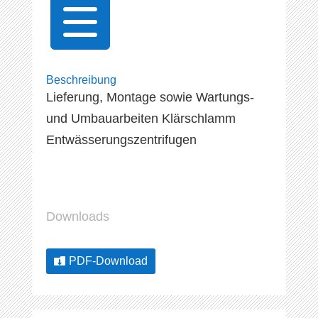

Beschreibung
Lieferung, Montage sowie Wartungs-
und Umbauarbeiten Klärschlamm
Entwässerungszentrifugen
Downloads
PDF-Download