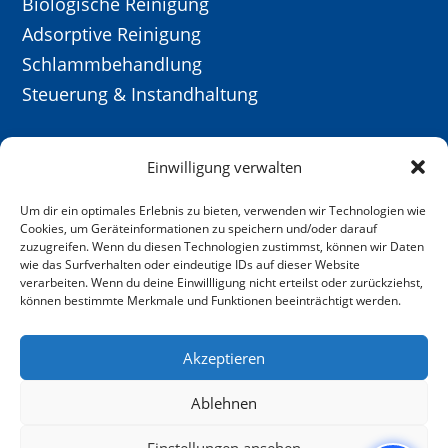
Biologische Reinigung
Adsorptive Reinigung
Schlammbehandlung
Steuerung & Instandhaltung
Aktuell
Einwilligung verwalten
Ausschreibungen
Öffentl. Bekanntmachungen
Um dir ein optimales Erlebnis zu bieten, verwenden wir Technologien wie
Cookies, um Geräteinformationen zu speichern und/oder darauf
Stellenangebote
zuzugreifen. Wenn du diesen Technologien zustimmst, können wir Daten
wie das Surfverhalten oder eindeutige IDs auf dieser Website
Kontakt
verarbeiten. Wenn du deine Einwillligung nicht erteilst oder zurückziehst,
Barrierefreiheit
können bestimmte Merkmale und Funktionen beeinträchtigt werden.
Akzeptieren
Impressum,
Datenschutz,
Verbandssatzung,
Ablehnen
Benutzungsordnung
Einstellungen ansehen